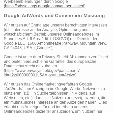
Werbeeinblendungen durch Google
(https://adssettings.google.com/authenticated
).
Google AdWords und Conversion-Messung
Wir nutzen auf Grundlage unserer berechtigten Interessen
(d.h. Interesse an der Analyse, Optimierung und
wirtschaftlichem Betrieb unseres Onlineangebotes im
Sinne des Art. 6 Abs. 1 lit. f. DSGVO) die Dienste der
Google LLC, 1600 Amphitheatre Parkway, Mountain View,
CA 94043, USA, („Google“).
Google ist unter dem Privacy-Shield-Abkommen zertifiziert
und bietet hierdurch eine Garantie, das europäische
Datenschutzrecht einzuhalten
(https://www.privacyshield.gov/participant?
id=a2zt000000001L5AAI&status=Active).
Wir nutzen das Onlinemarketingverfahren Google
"AdWords", um Anzeigen im Google-Werbe-Netzwerk zu
platzieren (z.B., in Suchergebnissen, in Videos, auf
Webseiten, etc.), damit sie Nutzern angezeigt werden, die
ein mutmaßliches Interesse an den Anzeigen haben. Dies
erlaubt uns Anzeigen für und innerhalb unseres
Onlineangebotes gezielter anzuzeigen, um Nutzern nur